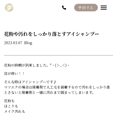
予約する
Menu
Staff
Blog
花粉や汚れをしっかり落とすアイシャンプー
2023.03.07
Blog
Recruit
花粉の時期が到来しました。°・(＞_＜)・
目が痒い！！
そんな時はアイシャンプーです♪
マツエクの場合は接着剤で人工毛を装着するので汚れをしっかり落
とさないと接着剤と一緒に汚れまで固まってしまいます。
花粉も
ほこりも
メイク汚れも