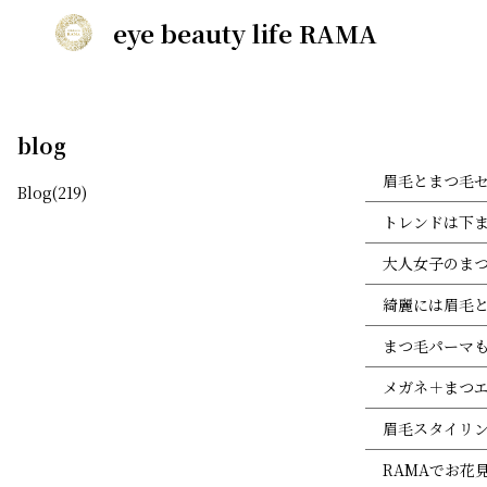
eye beauty life RAMA
blog
眉毛とまつ毛
Blog(219)
トレンドは下
大人女子のま
綺麗には眉毛
まつ毛パーマ
メガネ＋まつ
眉毛スタイリン
RAMAでお花