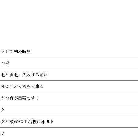
Menu
Staff
Blog
セットで朝の時短
Recruit
まつ毛
つ毛と眉毛、失敗する前に
とまつ毛どっちも大事☆
もまつ育が重要です！
エク
グと額WAXで垢抜け卵肌♪
見♪