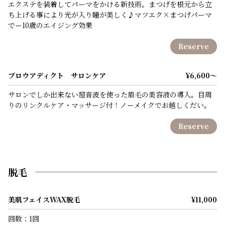
エクステを装着してパーマをかける新技術。まつげを根元から立
ち上げる事により光が入り瞳が美しく♪マツエク×まつげパーマ
でー10歳のエイジング効果
Reserve
ブロウアディクト サロンケア
¥6,600～
サロンでしか出来ない超音波を使った眉毛の美容液の導入。目周
りのリンクルケア・マッサージ付！ノーメイクでお越しくだい。
Reserve
脱毛
美肌フェイスWAX脱毛
¥11,000
回数：1回