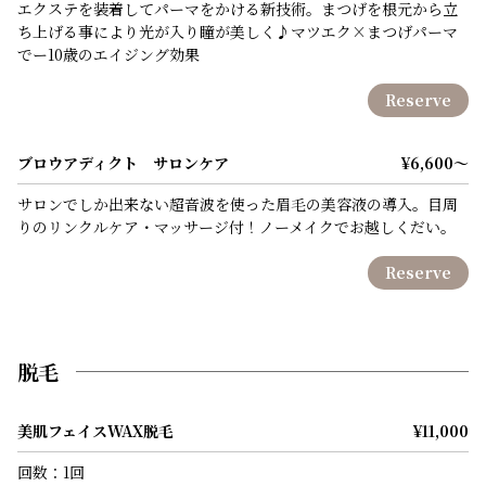
エクステを装着してパーマをかける新技術。まつげを根元から立
ち上げる事により光が入り瞳が美しく♪マツエク×まつげパーマ
でー10歳のエイジング効果
Reserve
ブロウアディクト サロンケア
¥6,600～
サロンでしか出来ない超音波を使った眉毛の美容液の導入。目周
りのリンクルケア・マッサージ付！ノーメイクでお越しくだい。
Reserve
脱毛
美肌フェイスWAX脱毛
¥11,000
回数：1回