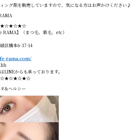
ティング剤を販売していますので、気になる方はお声かけください♪
e RAMA
★☆★☆★☆
 life RAMA】（まつ毛、眉毛、etc）
区橋本6-37-14
life-rama.com/
ubh
はLINEからも承っております。
☆★☆★☆★☆
 #＆ヘルシー