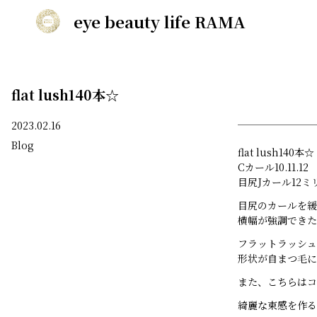
eye beauty life RAMA
flat lush140本☆
2023.02.16
Blog
flat lush140本☆
Cカール10.11.12
目尻Jカール12ミ
目尻のカールを緩
横幅が強調できた
フラットラッシュ
形状が自まつ毛に
また、こちらはコ
綺麗な束感を作る