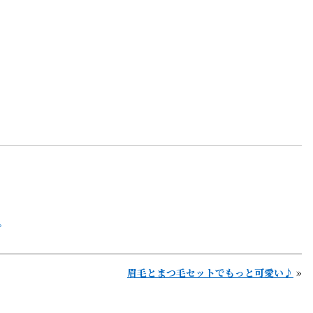
。
眉毛とまつ毛セットでもっと可愛い♪
»